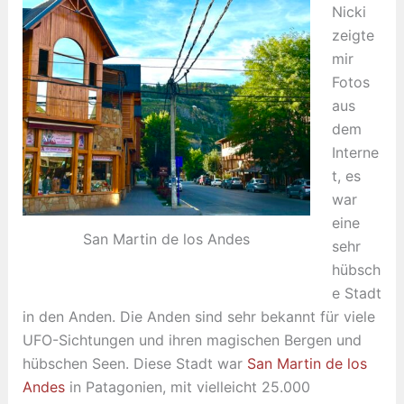
Nicki
zeigte
mir
Fotos
aus
dem
Interne
t, es
war
eine
San Martin de los Andes
sehr
hübsch
e Stadt
in den Anden. Die Anden sind sehr bekannt für viele
UFO-Sichtungen und ihren magischen Bergen und
hübschen Seen. Diese Stadt war
San Martin de los
Andes
in Patagonien, mit vielleicht 25.000