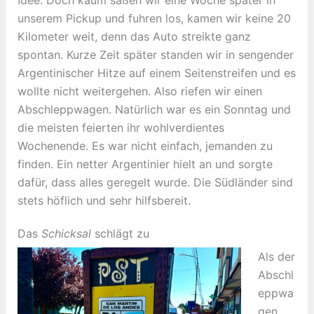
Idee. Doch kaum saßen wir eine Woche später in
unserem Pickup und fuhren los, kamen wir keine 20
Kilometer weit, denn das Auto streikte ganz
spontan. Kurze Zeit später standen wir in sengender
Argentinischer Hitze auf einem Seitenstreifen und es
wollte nicht weitergehen. Also riefen wir einen
Abschleppwagen. Natürlich war es ein Sonntag und
die meisten feierten ihr wohlverdientes
Wochenende. Es war nicht einfach, jemanden zu
finden. Ein netter Argentinier hielt an und sorgte
dafür, dass alles geregelt wurde. Die Südländer sind
stets höflich und sehr hilfsbereit.
Das
Schicksal
schlägt zu
Als der
Abschl
eppwa
gen