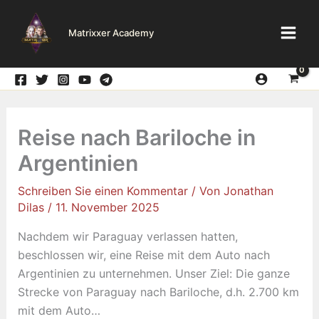
Zum
Inhalt
Matrixxer Academy
springen
Reise nach Bariloche in
Argentinien
Schreiben Sie einen Kommentar
/ Von
Jonathan
Dilas
/
11. November 2025
Nachdem wir Paraguay verlassen hatten,
beschlossen wir, eine Reise mit dem Auto nach
Argentinien zu unternehmen. Unser Ziel: Die ganze
Strecke von Paraguay nach Bariloche, d.h. 2.700 km
mit dem Auto…