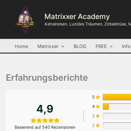
Zum
Inhalt
Matrixxer Academy
springen
Astralreisen, Luzides Träumen, Zirbeldrüse, 
Home
Matrixxer
BLOG
FREE
Info
Erfahrungsberichte
5
4,9
4
3
2
Basierend auf 540 Rezensionen