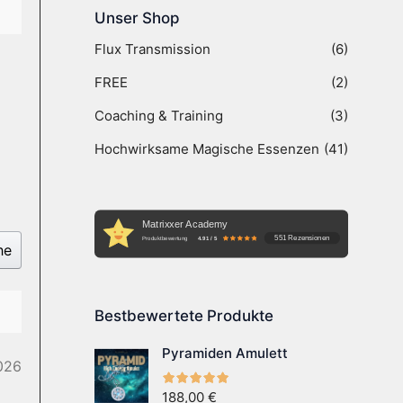
Unser Shop
Flux Transmission
(6)
FREE
(2)
Coaching & Training
(3)
Hochwirksame Magische Essenzen
(41)
Matrixxer Academy
551 Rezensionen
Produktbewertung
4.91 / 5
he
Bestbewertete Produkte
Pyramiden Amulett
026
188,00
€