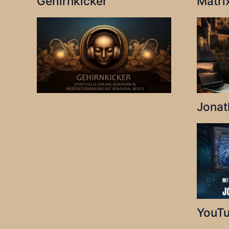
Gehirnkicker
Matri
Jonat
YouTu