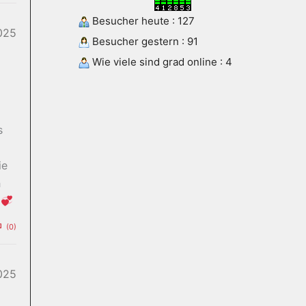
Besucher heute : 127
025
Besucher gestern : 91
Wie viele sind grad online : 4
s
ie
h
!
(0)
025