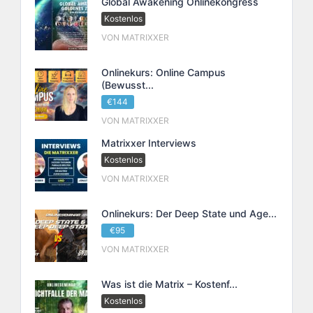
Global Awakening Onlinekongress
Kostenlos
VON MATRIXXER
Onlinekurs: Online Campus
(Bewusst...
€144
VON MATRIXXER
Matrixxer Interviews
Kostenlos
VON MATRIXXER
Onlinekurs: Der Deep State und Age...
€95
VON MATRIXXER
Was ist die Matrix – Kostenf...
Kostenlos