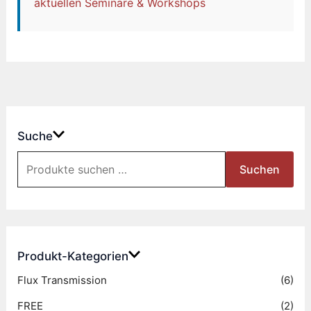
aktuellen Seminare & Workshops
Suche
S
Suchen
u
c
h
e
Produkt-Kategorien
n
Flux Transmission
(6)
n
FREE
(2)
a