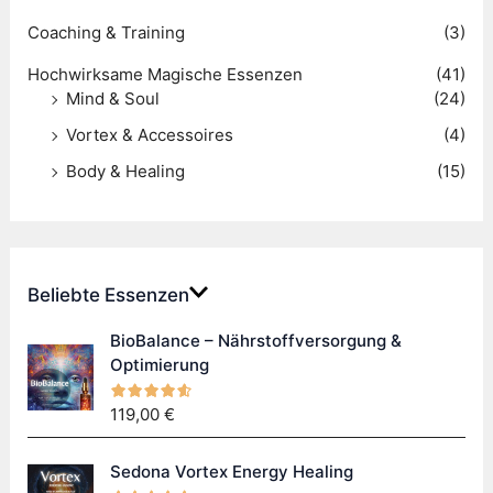
c
Coaching & Training
(3)
h
Hochwirksame Magische Essenzen
(41)
:
Mind & Soul
(24)
Vortex & Accessoires
(4)
Body & Healing
(15)
Beliebte Essenzen
BioBalance – Nährstoffversorgung &
Optimierung
119,00
€
Sedona Vortex Energy Healing